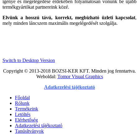
igénye és megelégedése érdekében folyamatosan vonunk be újabb
termékgyártókat partnereink közé.
Elvünk a hosszú távú, korrekt, megbízható üzleti kapcsolat
,
mely minden láncszem maximális megelégedését szolgálja.
Switch to Desktop Version
Copyright © 2013-2018 BOZSI-KER KFT. Minden jog fenntartva.
Weboldal:
Tomor Visual Graphics
Adatkezelési tájékoztató
Főoldal
Rólunk
Termékeink
Letöltés
Elérhetőség
Adatkezelési tájékoztató
Tanúsítványok