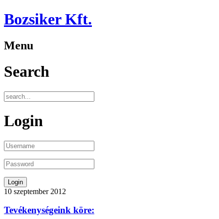
Bozsiker Kft.
Menu
Search
Login
10
szeptember
2012
Tevékenységeink köre: